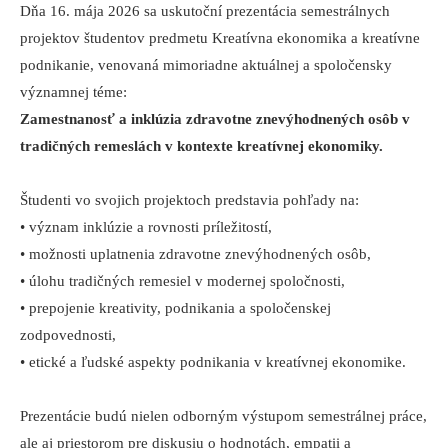
Dňa 16. mája 2026 sa uskutoční prezentácia semestrálnych
projektov študentov predmetu Kreatívna ekonomika a kreatívne
podnikanie, venovaná mimoriadne aktuálnej a spoločensky
významnej téme:
Zamestnanosť a inklúzia zdravotne znevýhodnených osôb v
tradičných remeslách v kontexte kreatívnej ekonomiky.
Študenti vo svojich projektoch predstavia pohľady na:
• význam inklúzie a rovnosti príležitostí,
• možnosti uplatnenia zdravotne znevýhodnených osôb,
• úlohu tradičných remesiel v modernej spoločnosti,
• prepojenie kreativity, podnikania a spoločenskej
zodpovednosti,
• etické a ľudské aspekty podnikania v kreatívnej ekonomike.
Prezentácie budú nielen odborným výstupom semestrálnej práce,
ale aj priestorom pre diskusiu o hodnotách, empatii a