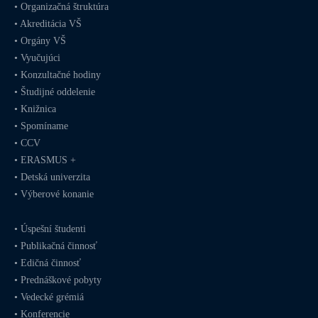
•
Organizačná štruktúra
•
Akreditácia VŠ
•
Orgány VŠ
•
Vyučujúci
•
Konzultačné hodiny
•
Študijné oddelenie
•
Knižnica
•
Spomíname
•
CCV
•
ERASMUS +
•
Detská univerzita
•
Výberové konanie
•
Úspešní študenti
•
Publikačná činnosť
•
Edičná činnosť
•
Prednáškové pobyty
•
Vedecké grémiá
•
Konferencie