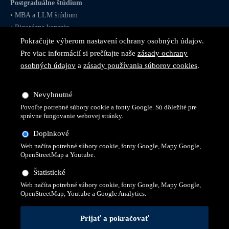
Postgraduálne štúdium
•
MBA
a
LLM
štúdium
•
Rigorózne konanie
Pokračujte výberom nastavení ochrany osobných údajov.
Pre viac informácií si prečítajte naše
zásady ochrany
osobných údajov
a
zásady používania súborov cookies
.
Sledujte nás na
sociálnych
Nevyhnutné
sieťach
Povoľte potrebné súbory cookie a fonty Google. Sú dôležité pre
správne fungovanie webovej stránky.
Doplnkové
Web načíta potrebné súbory cookie, fonty Google, Mapy Google,
OpenStreetMap a Youtube.
Štatistické
Web načíta potrebné súbory cookie, fonty Google, Mapy Google,
OpenStreetMap, Youtube a Google Analytics.
© 2026 Všetky práva vyhradené pre Vysokú školu technickú a
ekonomickú v Prešove