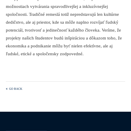
možnostiach vytvárania spravodlivejšej a inkluzívnejšej
spoločnosti. Tradičné remeslá totiž nepredstavujú len kultúrne
dedičstvo, ale aj priestor, kde sa môže naplno rozvíjať ľudský
potenciál, tvorivosť a jedinečnosť každého človeka. Veríme, že
projekty našich študentov budú inšpiráciou a dôkazom toho, že
ekonomika a podnikanie môžu byť nielen efektívne, ale aj
ľudské, etické a spoločensky zodpovedné.
GO BACK