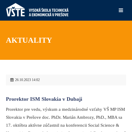
AKTUALITY
26.10.2023 14:02
Prorektor ISM Slovakia v Dubaji
Prorektor pre vedu, výskum a medzinárodné vzťahy VŠ MP ISM
Slovakia v Prešove doc. PhDr. Marián Ambrozy, PhD., MBA sa
17. októbra aktívne zúčastnil na konferencii Social Science &