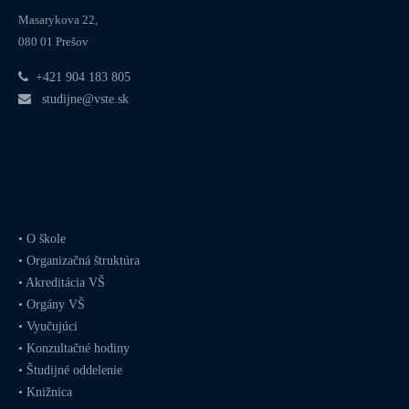
Masarykova 22,
080 01 Prešov
+421 904 183 805
studijne@vste.sk
•
O škole
•
Organizačná štruktúra
•
Akreditácia VŠ
•
Orgány VŠ
•
Vyučujúci
•
Konzultačné hodiny
•
Študijné oddelenie
•
Knižnica