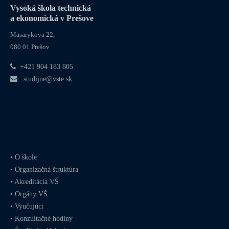
Vysoká škola technická
a ekonomická v Prešove
Masarykova 22,
080 01 Prešov
+421 904 183 805
studijne@vste.sk
•
O škole
•
Organizačná štruktúra
•
Akreditácia VŠ
•
Orgány VŠ
•
Vyučujúci
•
Konzultačné hodiny