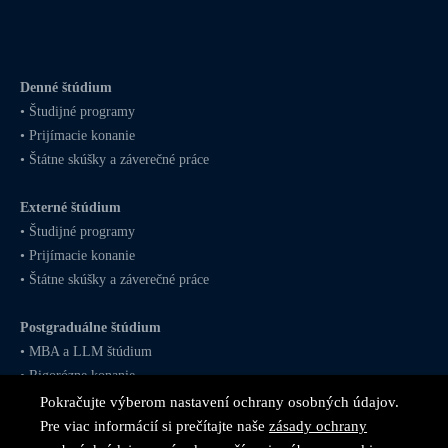
Denné štúdium
•
Študijné programy
•
Prijímacie konanie
•
Štátne skúšky a záverečné práce
Externé štúdium
•
Študijné programy
•
Prijímacie konanie
•
Štátne skúšky a záverečné práce
Postgraduálne štúdium
•
MBA
a
LLM
štúdium
•
Rigorózne konanie
Pokračujte výberom nastavení ochrany osobných údajov.
Pre viac informácií si prečítajte naše
zásady ochrany