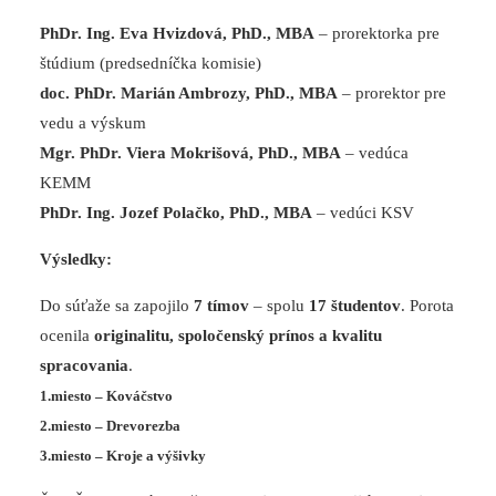
PhDr. Ing. Eva Hvizdová, PhD., MBA
– prorektorka pre
štúdium (predsedníčka komisie)
doc. PhDr. Marián Ambrozy, PhD., MBA
– prorektor pre
vedu a výskum
Mgr. PhDr. Viera Mokrišová, PhD., MBA
– vedúca
KEMM
PhDr. Ing. Jozef Polačko, PhD., MBA
– vedúci KSV
Výsledky:
Do súťaže sa zapojilo
7 tímov
– spolu
17 študentov
. Porota
ocenila
originalitu, spoločenský prínos a kvalitu
spracovania
.
1.miesto – Kováčstvo
2.miesto – Drevorezba
3.miesto – Kroje a výšivky