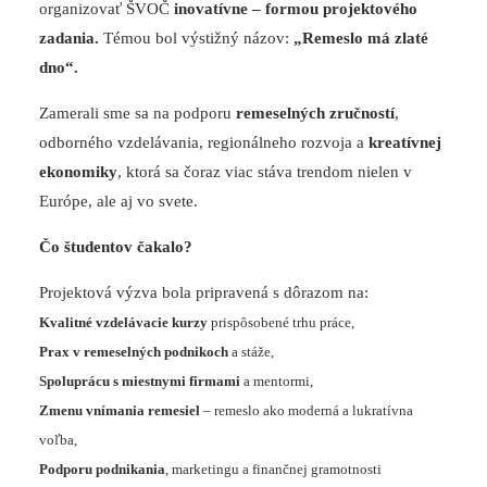
organizovať ŠVOČ
inovatívne – formou projektového
zadania.
Témou bol výstižný názov:
„Remeslo má zlaté
dno“.
Zamerali sme sa na podporu
remeselných zručností
,
odborného vzdelávania, regionálneho rozvoja a
kreatívnej
ekonomiky
, ktorá sa čoraz viac stáva trendom nielen v
Európe, ale aj vo svete.
Čo študentov čakalo?
Projektová výzva bola pripravená s dôrazom na:
Kvalitné vzdelávacie kurzy
prispôsobené trhu práce,
Prax v remeselných podnikoch
a stáže,
Spoluprácu s miestnymi firmami
a mentormi,
Zmenu vnímania remesiel
– remeslo ako moderná a lukratívna
voľba,
Podporu podnikania
, marketingu a finančnej gramotnosti