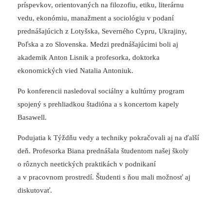
príspevkov, orientovaných na filozofiu, etiku, literárnu
vedu, ekonómiu, manažment a sociológiu v podaní
prednášajúcich z Lotyšska, Severného Cypru, Ukrajiny,
Poľska a zo Slovenska. Medzi prednášajúcimi boli aj
akademik Anton Lisnik a profesorka, doktorka
ekonomických vied Natalia Antoniuk.
Po konferencii nasledoval sociálny a kultúrny program
spojený s prehliadkou štadióna a s koncertom kapely
Basawell.
Podujatia k Týždňu vedy a techniky pokračovali aj na ďalší
deň. Profesorka Biana prednášala študentom našej školy
o rôznych neetických praktikách v podnikaní
a v pracovnom prostredí. Študenti s ňou mali možnosť aj
diskutovať.