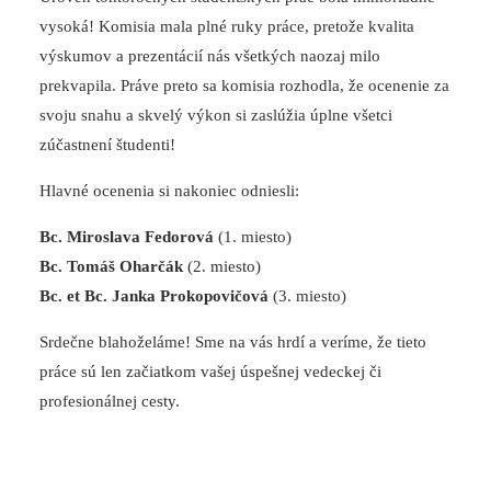
vysoká! Komisia mala plné ruky práce, pretože kvalita
výskumov a prezentácií nás všetkých naozaj milo
prekvapila. Práve preto sa komisia rozhodla, že ocenenie za
svoju snahu a skvelý výkon si zaslúžia úplne všetci
zúčastnení študenti!
Hlavné ocenenia si nakoniec odniesli:
Bc. Miroslava Fedorová
(1. miesto)
Bc. Tomáš Oharčák
(2. miesto)
Bc. et Bc. Janka Prokopovičová
(3. miesto)
Srdečne blahoželáme! Sme na vás hrdí a veríme, že tieto
práce sú len začiatkom vašej úspešnej vedeckej či
profesionálnej cesty.