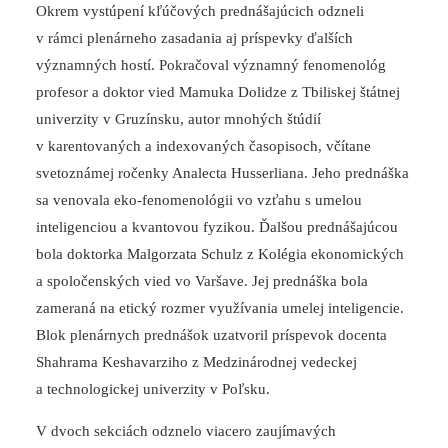
Okrem vystúpení kľúčových prednášajúcich odzneli
v rámci plenárneho zasadania aj príspevky ďalších
významných hostí. Pokračoval významný fenomenológ
profesor a doktor vied Mamuka Dolidze z Tbiliskej štátnej
univerzity v Gruzínsku, autor mnohých štúdií
v karentovaných a indexovaných časopisoch, včítane
svetoznámej ročenky Analecta Husserliana. Jeho prednáška
sa venovala eko-fenomenológii vo vzťahu s umelou
inteligenciou a kvantovou fyzikou. Ďalšou prednášajúcou
bola doktorka Malgorzata Schulz z Kolégia ekonomických
a spoločenských vied vo Varšave. Jej prednáška bola
zameraná na etický rozmer využívania umelej inteligencie.
Blok plenárnych prednášok uzatvoril príspevok docenta
Shahrama Keshavarziho z Medzinárodnej vedeckej
a technologickej univerzity v Poľsku.
V dvoch sekciách odznelo viacero zaujímavých