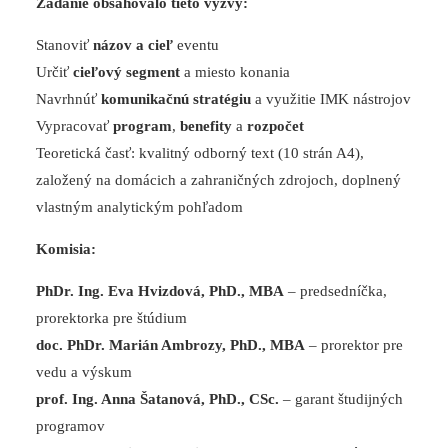
Zadanie obsahovalo tieto výzvy:
Stanoviť
názov a cieľ
eventu
Určiť
cieľový segment
a miesto konania
Navrhnúť
komunikačnú stratégiu
a využitie IMK nástrojov
Vypracovať
program
,
benefity
a
rozpočet
Teoretická časť: kvalitný odborný text (10 strán A4),
založený na domácich a zahraničných zdrojoch, doplnený
vlastným analytickým pohľadom
Komisia:
PhDr. Ing. Eva Hvizdová, PhD., MBA
– predsedníčka,
prorektorka pre štúdium
doc. PhDr. Marián Ambrozy, PhD., MBA
– prorektor pre
vedu a výskum
prof. Ing. Anna Šatanová, PhD., CSc.
– garant študijných
programov