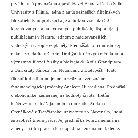
prvá hlavná prednášajúca prof. Hazel Biana z De La Salle
University z Filipín, jedna z najúspešnejších filipínskych
filozofiek. Pani profesorka je autorkou viac ako 50
karentovaných a indexovaných publikácií, disponuje aj
publikáciami v Nature, jednom z najcitovanejších
vedeckých časopisov planéty. Prednášala o feministickej
etike a solidarite v športe. Druhým kľúčovým rečníkom bol
významný filozof fyziky a biológie dr. Attila Grandpierre
z Univerzity Jánosa von Neumanna z Budapešti. Tento
filozof bol editorom jedného zväzku svetoznámej
fenomenologickej ročenky Analecta Husserliana. Prednášal
o ekonomike, zameranej na hodnoty života. Tretím
kľúčovým prednášajúcim bola docentka Adriana
Grenčíková z Trenčianskej univerzity zo Slovenska, ktorá
sa zaoberá trhom práce. Jej prednáška bola zameraná na
zmeny na trhu práce a ich dopad na personálne riadenie.