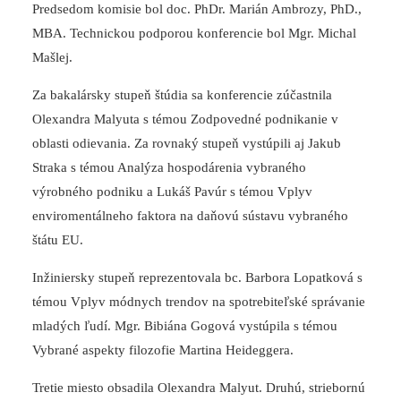
Predsedom komisie bol doc. PhDr. Marián Ambrozy, PhD.,
MBA. Technickou podporou konferencie bol Mgr. Michal
Mašlej.
Za bakalársky stupeň štúdia sa konferencie zúčastnila
Olexandra Malyuta s témou Zodpovedné podnikanie v
oblasti odievania. Za rovnaký stupeň vystúpili aj Jakub
Straka s témou Analýza hospodárenia vybraného
výrobného podniku a Lukáš Pavúr s témou Vplyv
enviromentálneho faktora na daňovú sústavu vybraného
štátu EU.
Inžiniersky stupeň reprezentovala bc. Barbora Lopatková s
témou Vplyv módnych trendov na spotrebiteľské správanie
mladých ľudí. Mgr. Bibiána Gogová vystúpila s témou
Vybrané aspekty filozofie Martina Heideggera.
Tretie miesto obsadila Olexandra Malyut. Druhú, striebornú