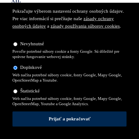
XII.
Pokračujte výberom nastavení ochrany osobných údajov.
27. Apr 2017 /
Pre viac informácií si prečítajte naše
zásady ochrany
27. apríla 2017 sa v Prešove v budove Vysokej školy
osobných údajov
a
zásady používania súborov cookies
.
medzinárodného podnikania ISM Slovakia v Prešove
uskutočnil VIII. ročník konferencie Kvalita života
Nevyhnutné
a zároveň aj XII. ročník konferencie Podnikanie a inovácie
Povoľte potrebné súbory cookie a fonty Google. Sú dôležité pre
správne fungovanie webovej stránky.
podnikateľských aktivít.
Doplnkové
Web načíta potrebné súbory cookie, fonty Google, Mapy Google,
OpenStreetMap a Youtube.
Štatistické
Web načíta potrebné súbory cookie, fonty Google, Mapy Google,
OpenStreetMap, Youtube a Google Analytics.