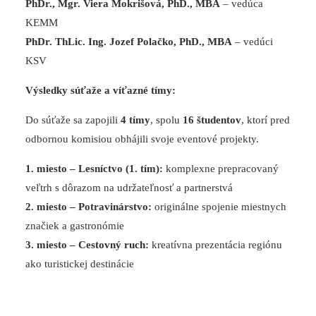
PhDr., Mgr. Viera Mokrišová, PhD., MBA
– vedúca
KEMM
PhDr. ThLic. Ing. Jozef Polačko, PhD., MBA
– vedúci
KSV
Výsledky súťaže a víťazné tímy:
Do súťaže sa zapojili
4 tímy
, spolu
16 študentov
, ktorí pred
odbornou komisiou obhájili svoje eventové projekty.
1. miesto – Lesníctvo (1. tím):
komplexne prepracovaný
veľtrh s dôrazom na udržateľnosť a partnerstvá
2. miesto – Potravinárstvo:
originálne spojenie miestnych
značiek a gastronómie
3. miesto – Cestovný ruch:
kreatívna prezentácia regiónu
ako turistickej destinácie