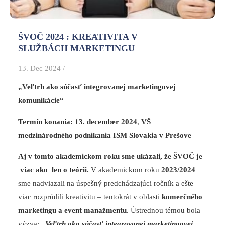
ŠVOČ 2024 : KREATIVITA V
SLUŽBÁCH MARKETINGU
13. Dec 2024 /
„Veľtrh ako súčasť integrovanej marketingovej
komunikácie“
Termín konania: 13. december 2024
,
VŠ
medzinárodného podnikania ISM Slovakia v Prešove
Aj v tomto akademickom roku sme ukázali, že ŠVOČ je
viac ako len o teórii.
V akademickom roku
2023/2024
sme nadviazali na úspešný predchádzajúci ročník a ešte
viac rozprúdili kreativitu – tentokrát v oblasti
komerčného
marketingu a event manažmentu
. Ústrednou témou bola
výzva:
„Veľtrh ako súčasť integrovanej marketingovej