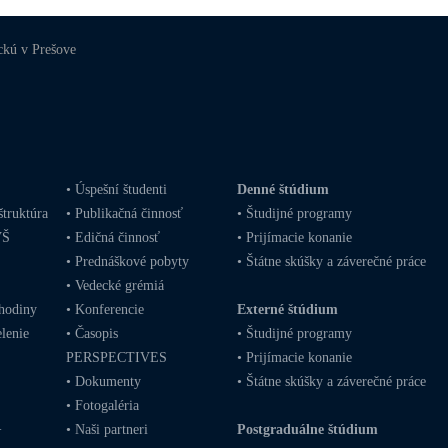
ckú v Prešove
•
Úspešní študenti
Denné štúdium
štruktúra
•
Publikačná činnosť
•
Študijné programy
VŠ
•
Edičná činnosť
•
Prijímacie konanie
•
Prednáškové pobyty
•
Štátne skúšky a záverečné práce
•
Vedecké grémiá
hodiny
•
Konferencie
Externé štúdium
lenie
•
Časopis
•
Študijné programy
PERSPECTIVES
•
Prijímacie konanie
•
Dokumenty
•
Štátne skúšky a záverečné práce
•
Fotogaléria
+
•
Naši partneri
Postgraduálne štúdium