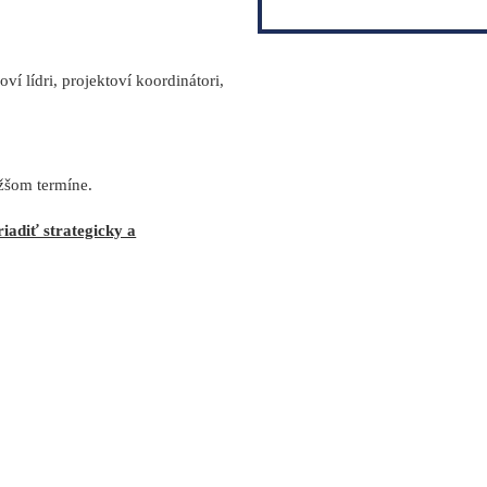
oví lídri, projektoví koordinátori,
ižšom termíne.
iadiť strategicky a