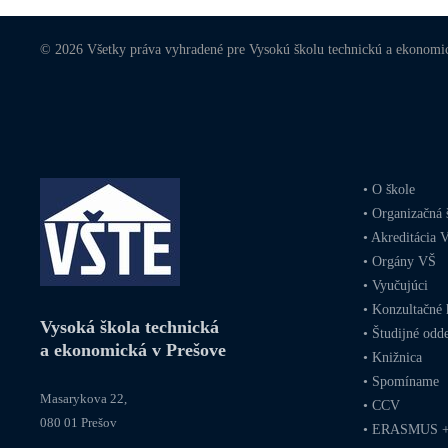
© 2026 Všetky práva vyhradené pre Vysokú školu technickú a ekonomi
•
O škole
•
Organizačná 
•
Akreditácia 
•
Orgány VŠ
•
Vyučujúci
•
Konzultačné 
Vysoká škola technická
•
Študijné odde
a ekonomická v Prešove
•
Knižnica
•
Spomíname
Masarykova 22,
•
CCV
080 01 Prešov
•
ERASMUS 