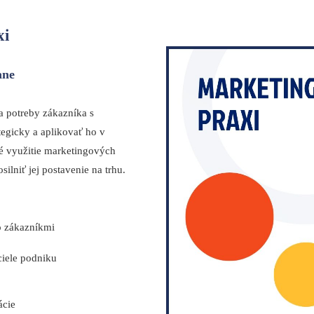
xi
ane
ja potreby zákazníka s
egicky a aplikovať ho v
ké využitie marketingových
ilniť jej postavenie na trhu.
o zákazníkmi
iele podniku
ácie