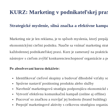
KURZ: Marketing v podnikateľskej pra
Strategické myslenie, silná značka a efektívne kamp
Marketing nie je len reklama, je to spôsob myslenia, ktorý prepá
ekonomickými cieľmi podniku. Naučte sa vnímať marketing strat
každodennej podnikateľskej praxi. Kurz je zameraný na praktic
nástrojov s cieľom zvýšiť konkurencieschopnosť organizácie a pos
Po absolvovaní kurzu dokážete:
Identifikovať cieľové skupiny a budovať dlhodobé vzťahy s
Správne nastaviť positioning produktu alebo služby
Navrhnúť marketingovú stratégiu podporujúcu ekonomické c
Vytvoriť efektívnu komunikačnú kampaň (online aj offline)
Pracovať so značkou a rozvíjať jej hodnotu (brand building)
Prepojiť marketingové aktivity s celkovou stratégiou organiz