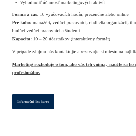
Vyhodnotiť účinnosť marketingových aktivít
Forma a čas:
10 vyučovacích hodín, prezenčne alebo online
Pre koho:
manažéri, vedúci pracovníci, riaditelia organizácií, tím
budúci vedúci pracovníci a študenti
Kapacita:
10 – 20 účastníkov (interaktívny formát)
V prípade záujmu nás kontaktujte a rezervujte si miesto na najbl
Marketing rozhoduje o tom, ako vás trh vníma, naučte sa ho r
profesionálne.
Informačný list kurzu