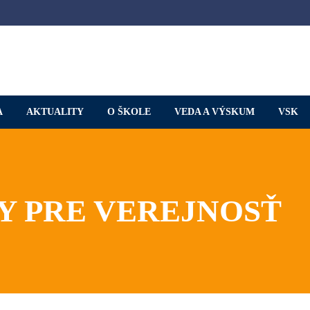
A
AKTUALITY
O ŠKOLE
VEDA A VÝSKUM
VSK
 PRE VEREJNOSŤ