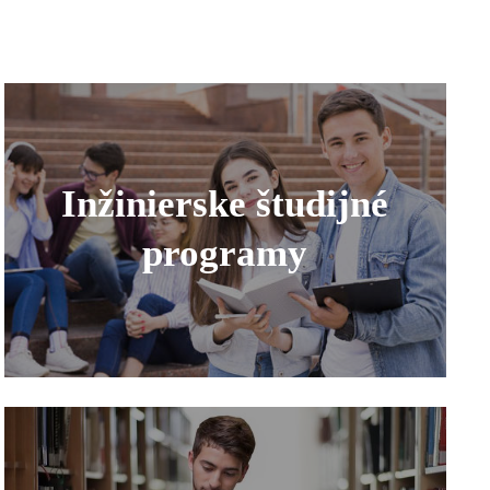
Inžinierske študijné
programy