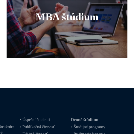
MBA štúdium
•
Úspešní študenti
Denné štúdium
štruktúra
•
Publikačná činnosť
•
Študijné programy