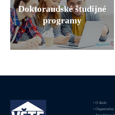
Doktorandské študijné
programy
•
O škole
•
Organizačná 