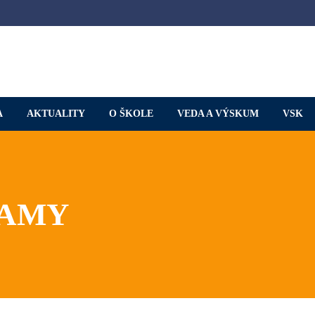
A
AKTUALITY
O ŠKOLE
VEDA A VÝSKUM
VSK
RAMY