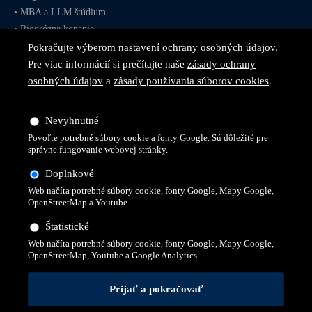
•
MBA
a
LLM
štúdium
•
Rigorózne konanie
Pokračujte výberom nastavení ochrany osobných údajov.
Pre viac informácií si prečítajte naše
zásady ochrany
osobných údajov
a
zásady používania súborov cookies
.
Sledujte nás na
sociálnych
Nevyhnutné
sieťach
Povoľte potrebné súbory cookie a fonty Google. Sú dôležité pre
správne fungovanie webovej stránky.
Doplnkové
Web načíta potrebné súbory cookie, fonty Google, Mapy Google,
OpenStreetMap a Youtube.
Štatistické
Web načíta potrebné súbory cookie, fonty Google, Mapy Google,
OpenStreetMap, Youtube a Google Analytics.
© 2026 Všetky práva vyhradené pre Vysokú školu technickú a
ekonomickú v Prešove
Ochrana osobných údajov
Cookies