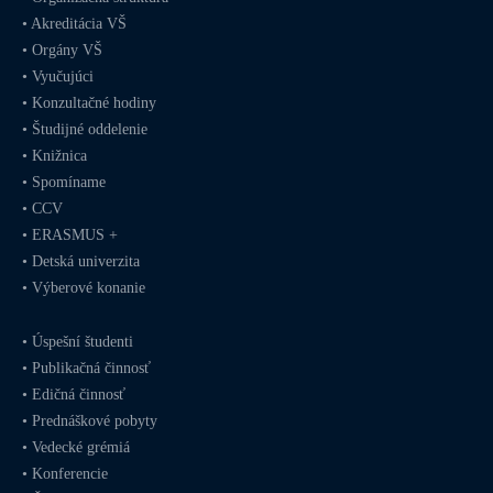
•
Akreditácia VŠ
•
Orgány VŠ
•
Vyučujúci
•
Konzultačné hodiny
•
Študijné oddelenie
•
Knižnica
•
Spomíname
•
CCV
•
ERASMUS +
•
Detská univerzita
•
Výberové konanie
•
Úspešní študenti
•
Publikačná činnosť
•
Edičná činnosť
•
Prednáškové pobyty
•
Vedecké grémiá
•
Konferencie