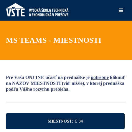
MS TEAMS - MIESTNOSTI
Pre Vašu ONLINE účasť na prednáške je
potrebné
kliknúť
na NÁZOV MIESTNOSTI (viď nižšie), v ktorej prednáška
podľa Vášho rozvrhu prebieha.
MIESTNOSŤ: C 34