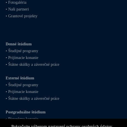
•
Fotogaléria
•
Naši partneri
•
Grantové projekty
Denné štúdium
•
Študijné programy
•
Prijímacie konanie
•
Štátne skúšky a záverečné práce
Externé štúdium
•
Študijné programy
•
Prijímacie konanie
•
Štátne skúšky a záverečné práce
Postgraduálne štúdium
•
Rigorózne konanie
Pokračujte výberom nastavení ochrany osobných údajov.