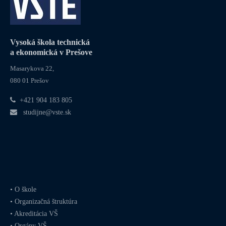
Vysoká škola technická
a ekonomická v Prešove
Masarykova 22,
080 01 Prešov
+421 904 183 805
studijne@vste.sk
•
O škole
•
Organizačná štruktúra
•
Akreditácia VŠ
•
Orgány VŠ