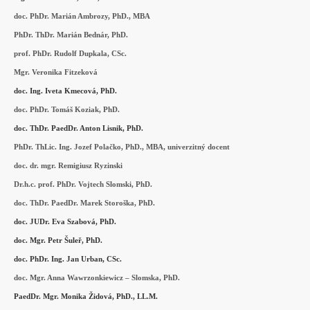
doc. PhDr. Marián Ambrozy, PhD., MBA
PhDr. ThDr. Marián Bednár, PhD.
prof. PhDr. Rudolf Dupkala, CSc.
Mgr. Veronika Fitzeková
doc. Ing. Iveta Kmecová, PhD.
doc. PhDr. Tomáš Koziak, PhD.
doc. ThDr. PaedDr. Anton Lisnik, PhD.
PhDr. ThLic. Ing. Jozef Polačko, PhD., MBA, univerzitný docent
doc. dr. mgr. Remigiusz Ryzinski
Dr.h.c. prof. PhDr. Vojtech Slomski, PhD.
doc. ThDr. PaedDr. Marek Storoška, PhD.
doc. JUDr. Eva Szabová, PhD.
doc. Mgr. Petr Šuleř, PhD.
doc. PhDr. Ing. Jan Urban, CSc.
doc. Mgr. Anna Wawrzonkiewicz – Slomska, PhD.
PaedDr. Mgr. Monika Židová, PhD., LL.M.