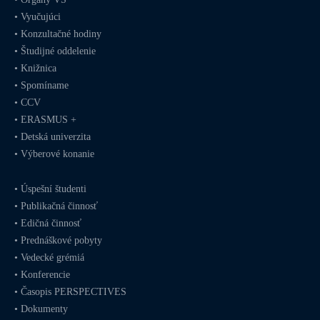
•
Vyučujúci
•
Konzultačné hodiny
•
Študijné oddelenie
•
Knižnica
•
Spomíname
•
CCV
•
ERASMUS +
•
Detská univerzita
•
Výberové konanie
•
Úspešní študenti
•
Publikačná činnosť
•
Edičná činnosť
•
Prednáškové pobyty
•
Vedecké grémiá
•
Konferencie
•
Časopis PERSPECTIVES
•
Dokumenty