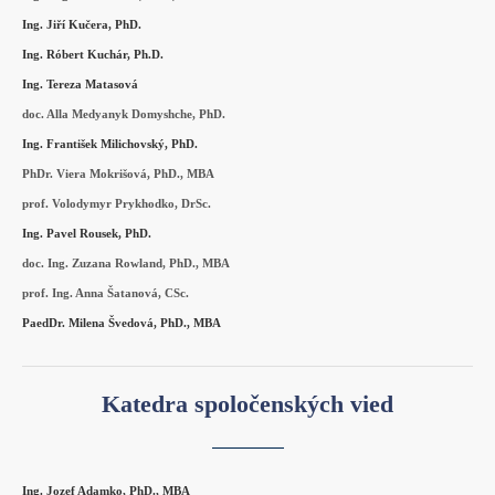
Ing. Jiří Kučera, PhD.
Ing. Róbert Kuchár, Ph.D.
Ing. Tereza Matasová
doc. Alla Medyanyk Domyshche, PhD.
Ing. František Milichovský, PhD.
PhDr. Viera Mokrišová, PhD., MBA
prof. Volodymyr Prykhodko, DrSc.
Ing. Pavel Rousek, PhD.
doc. Ing. Zuzana Rowland, PhD., MBA
prof. Ing. Anna Šatanová, CSc.
PaedDr. Milena Švedová, PhD., MBA
Katedra spoločenských vied
Ing. Jozef Adamko, PhD., MBA