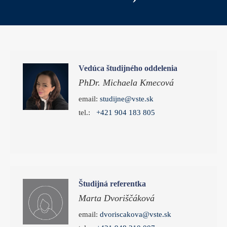
Vedúca študijného oddelenia
PhDr. Michaela Kmecová
email:
studijne@vste.sk
tel.:
+421 904 183 805
Študijná referentka
Marta Dvoriščáková
email:
dvoriscakova@vste.sk