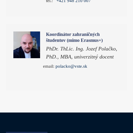
tel.:
+421 948 210 007
Koordinátor zahraničných
študentov (mimo Erasmus+)
PhDr. ThLic. Ing. Jozef Polačko,
PhD., MBA, univerzitný docent
email:
polacko@vste.sk