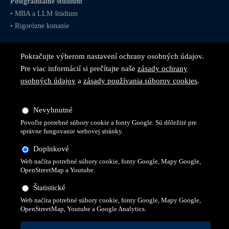
Postgraduálne štúdium
•
MBA
a
LLM
štúdium
•
Rigorózne konanie
Pokračujte výberom nastavení ochrany osobných údajov.
Pre viac informácií si prečítajte naše
zásady ochrany
osobných údajov
a
zásady používania súborov cookies
.
Sledujte nás na
sociálnych
sieťach
Nevyhnutné
Povoľte potrebné súbory cookie a fonty Google. Sú dôležité pre
správne fungovanie webovej stránky.
Doplnkové
Web načíta potrebné súbory cookie, fonty Google, Mapy Google,
OpenStreetMap a Youtube.
Štatistické
Web načíta potrebné súbory cookie, fonty Google, Mapy Google,
© 2026 Všetky práva vyhradené pre Vysokú školu technickú a
OpenStreetMap, Youtube a Google Analytics.
ekonomickú v Prešove