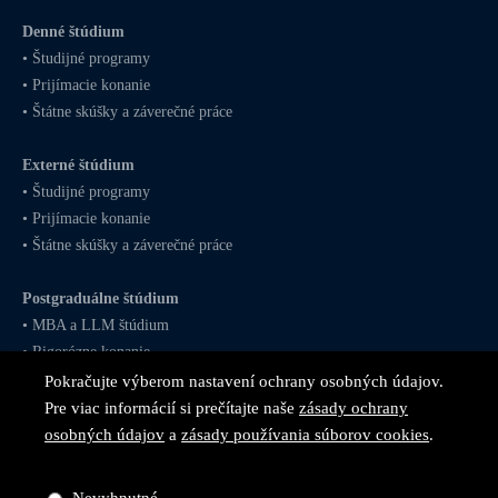
Denné štúdium
•
Študijné programy
•
Prijímacie konanie
•
Štátne skúšky a záverečné práce
Externé štúdium
•
Študijné programy
•
Prijímacie konanie
•
Štátne skúšky a záverečné práce
Postgraduálne štúdium
•
MBA
a
LLM
štúdium
•
Rigorózne konanie
Pokračujte výberom nastavení ochrany osobných údajov.
Pre viac informácií si prečítajte naše
zásady ochrany
osobných údajov
a
zásady používania súborov cookies
.
Sledujte nás na
sociálnych