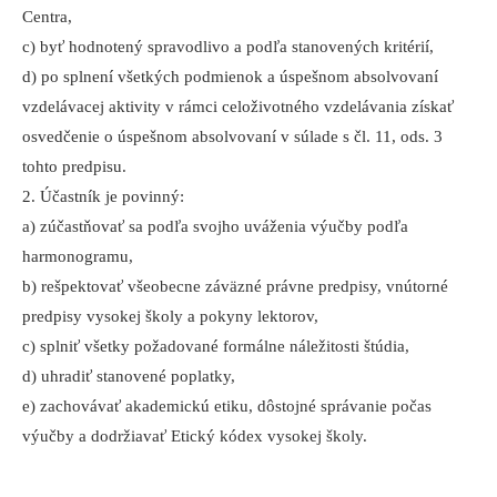
Centra,
c) byť hodnotený spravodlivo a podľa stanovených kritérií,
d) po splnení všetkých podmienok a úspešnom absolvovaní
vzdelávacej aktivity v rámci celoživotného vzdelávania získať
osvedčenie o úspešnom absolvovaní v súlade s čl. 11, ods. 3
tohto predpisu.
2. Účastník je povinný:
a) zúčastňovať sa podľa svojho uváženia výučby podľa
harmonogramu,
b) rešpektovať všeobecne záväzné právne predpisy, vnútorné
predpisy vysokej školy a pokyny lektorov,
c) splniť všetky požadované formálne náležitosti štúdia,
d) uhradiť stanovené poplatky,
e) zachovávať akademickú etiku, dôstojné správanie počas
výučby a dodržiavať Etický kódex vysokej školy.