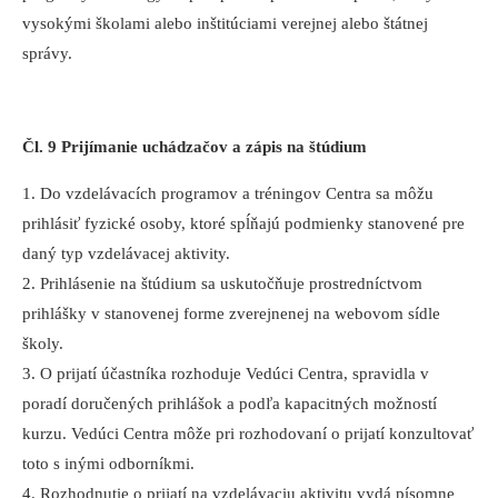
vysokými školami alebo inštitúciami verejnej alebo štátnej
správy.
Čl. 9 Prijímanie uchádzačov a zápis na štúdium
1. Do vzdelávacích programov a tréningov Centra sa môžu
prihlásiť fyzické osoby, ktoré spĺňajú podmienky stanovené pre
daný typ vzdelávacej aktivity.
2. Prihlásenie na štúdium sa uskutočňuje prostredníctvom
prihlášky v stanovenej forme zverejnenej na webovom sídle
školy.
3. O prijatí účastníka rozhoduje Vedúci Centra, spravidla v
poradí doručených prihlášok a podľa kapacitných možností
kurzu. Vedúci Centra môže pri rozhodovaní o prijatí konzultovať
toto s inými odborníkmi.
4. Rozhodnutie o prijatí na vzdelávaciu aktivitu vydá písomne