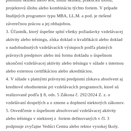
písomnú skúšku alebo test, ústnu skúšku, praktickú úlohu,
projektovú úlohu alebo kombináciu týchto foriem. V prípade
študijných programov typu MBA, LL.M. a pod. je riešené
záverečnou prácou a jej obhajobou.
3. Účastník, ktorý úspešne splní všetky požiadavky vzdelávacej
aktivity alebo tréningu, získa doklad o kvalifikácii alebo doklad
o nadobudnutých vzdelávacích výstupoch podľa platných
právnych predpisov alebo inú formu dokladu o úspešnom
ukončení vzdelávacej aktivity alebo tréningu v súlade s internou
alebo externou certifikáciou alebo akreditáciou.
4. V súlade s platnými právnymi predpismi získava absolvent aj
kreditové ohodnotenie pri vzdelávacích programoch, ktoré sú
realizované podľa § 8, ods. 5 Zákona č. 292/2024 Z. z. o
vzdelávaní dospelých a o zmene a doplnení niektorých zákonov.
5. Osvedčenie o úspešnom absolvovaní vzdelávacej aktivity
alebo tréningu v niektorej z foriem definovaných v čl. 3
podpisuje zvyčajne Vedúci Centra alebo rektor vysokej školy.