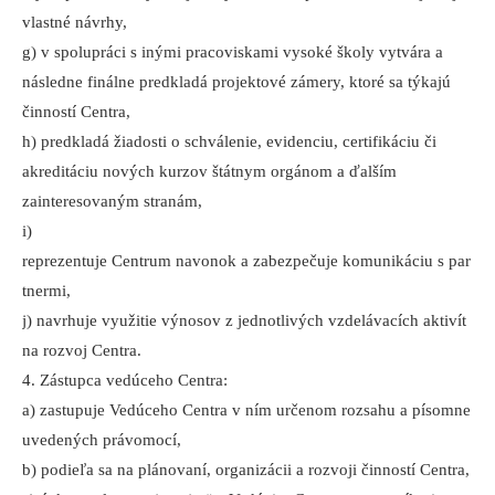
vlastné návrhy,
g) v spolupráci s inými pracoviskami vysoké školy vytvára a
následne finálne predkladá projektové zámery, ktoré sa týkajú
činností Centra,
h) predkladá žiadosti o schválenie, evidenciu, certifikáciu či
akreditáciu nových kurzov štátnym orgánom a ďalším
zainteresovaným stranám,
i)
reprezentuje Centrum navonok a zabezpečuje komunikáciu s par
tnermi,
j) navrhuje využitie výnosov z jednotlivých vzdelávacích aktivít
na rozvoj Centra.
4. Zástupca vedúceho Centra:
a) zastupuje Vedúceho Centra v ním určenom rozsahu a písomne
​​uvedených právomocí,
b) podieľa sa na plánovaní, organizácii a rozvoji činností Centra,