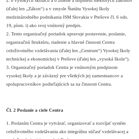
z. o vysokých školách a o zmene a doplnení niektorých zákonov
(ďalej len „Zákon“) a v zmysle Štatútu Vysokej školy
medzinárodného podnikania ISM Slovakia v Prešove čl. 6 ods.
19, písm. i) ako svoj vnútorný predpis.
2. Tento organizačný poriadok upravuje postavenie, poslanie,
organizačnú štruktúru, riadenie a hlavné činnosti Centra
celoživotného vzdelávania (ďalej len „Centrum“) Vysokej školy
technickej a ekonomickej v Prešove (ďalej len „vysoká škola“).
3. Organizačný poriadok Centra je vnútorným predpisom
vysokej školy a je záväzný pre všetkých jej zamestnancov a
spolupracovníkov podieľajúcich sa na činnosti Centra.
Čl. 2 Poslanie a ciele Centra
1. Poslaním Centra je vytvárať, organizovať a rozvíjať systém
celoživotného vzdelávania ako integrálnu súčasť vzdelávacej a