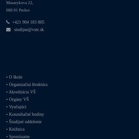
Masarykova 22,
080 01 Prešov
+421 904 183 805
studijne@vste.sk
•
O škole
•
Organizačná štruktúra
•
Akreditácia VŠ
•
Orgány VŠ
•
Vyučujúci
•
Konzultačné hodiny
•
Študijné oddelenie
•
Knižnica
•
Spomíname