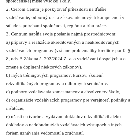
spoločenskej misie vysokej školy.
2. Cieľom Centra je poskytovať príležitosti na ďalšie
vzdelávanie, odborný rast a získavanie nových kompetencií v
súlade s potrebami spoločnosti, regiónu a trhu práce.
3. Centrum napĺňa svoje poslanie najmä prostredníctvom:
a) prípravy a realizácie akreditovaných a neakreditovaných
vzdelávacích programov (vrátane problematiky kreditov podľa §
8, ods. 5 Zákona č. 292/2024 Z. z. o vzdelávaní dospelých a o
zmene a doplnení niektorých zákonov),
b) iných tréningových programov, kurzov, školení,
rekvalifikačných programov a odborných seminárov,
c) podpory vzdelávania zamestnancov a absolventov školy,
d) organizácie vzdelávacích programov pre verejnosť, podniky a
inštitúcie,
e) účasti na tvorbe a vydávaní dokladov o kvalifikácii alebo
dokladov o nadobudnutých vzdelávacích výstupoch a iných
foriem uznávania vedomostí a zručností,