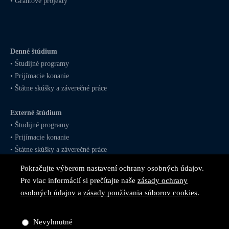
•
Grantové projekty
Denné štúdium
•
Študijné programy
•
Prijímacie konanie
•
Štátne skúšky a záverečné práce
Externé štúdium
•
Študijné programy
•
Prijímacie konanie
•
Štátne skúšky a záverečné práce
Pokračujte výberom nastavení ochrany osobných údajov.
Postgraduálne štúdium
Pre viac informácií si prečítajte naše
zásady ochrany
•
MBA
a
LLM
štúdium
osobných údajov
a
zásady používania súborov cookies
.
•
Rigorózne konanie
Nevyhnutné