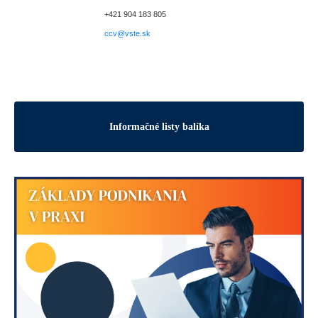
+421 904 183 805
ccv@vste.sk
Informačné listy balíka