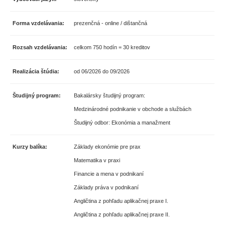
Forma vzdelávania:
prezenčná - online / dištančná
Rozsah vzdelávania:
celkom 750 hodín = 30 kreditov
Realizácia štúdia:
od 06/2026 do 09/2026
Študijný program:
Bakalársky študijný program:
Medzinárodné podnikanie v obchode a službách
Študijný odbor: Ekonómia a manažment
Kurzy balíka:
Základy ekonómie pre prax
Matematika v praxi
Financie a mena v podnikaní
Základy práva v podnikaní
Angličtina z pohľadu aplikačnej praxe I.
Angličtina z pohľadu aplikačnej praxe II.