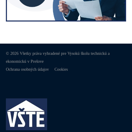
© 2026 Všetky práva vyhradené pre Vysokú školu technickú a
ekonomickú v Prešove
Ochrana osobných údajov
Cookies