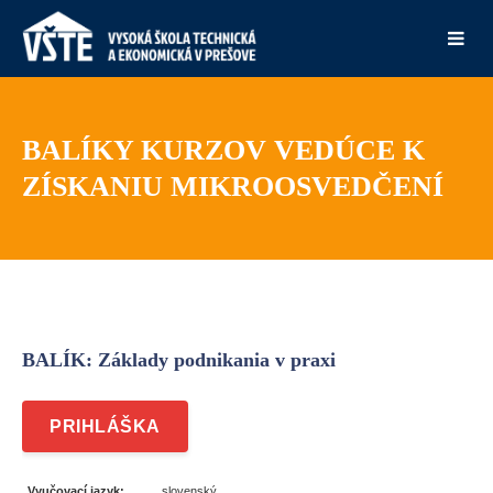
BALÍKY KURZOV VEDÚCE K
ZÍSKANIU MIKROOSVEDČENÍ
BALÍK: Základy podnikania v praxi
PRIHLÁŠKA
Vyučovací jazyk:
slovenský