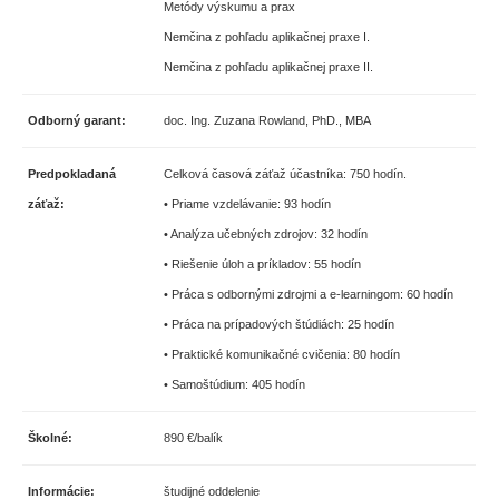
Metódy výskumu a prax
Nemčina z pohľadu aplikačnej praxe I.
Nemčina z pohľadu aplikačnej praxe II.
Odborný garant:
doc. Ing. Zuzana Rowland, PhD., MBA
Predpokladaná
Celková časová záťaž účastníka: 750 hodín.
záťaž:
• Priame vzdelávanie: 93 hodín
• Analýza učebných zdrojov: 32 hodín
• Riešenie úloh a príkladov: 55 hodín
• Práca s odbornými zdrojmi a e-learningom: 60 hodín
• Práca na prípadových štúdiách: 25 hodín
• Praktické komunikačné cvičenia: 80 hodín
• Samoštúdium: 405 hodín
Školné:
890 €/balík
Informácie:
študijné oddelenie